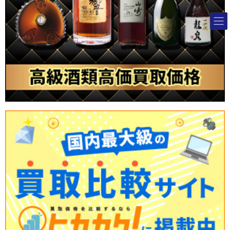
コ
ナ
ン
ビ
テ
ゲ
ン
ー
ツ
シ
へ
ョ
HOME
お客様の声
20代女性
ス
ン
キ
に
ブランド宝石買取専門店のシグマ
>
20代女性
ッ
移
プ
動