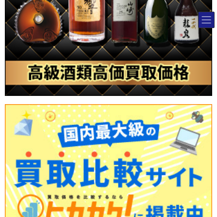
コ
ナ
ン
ビ
テ
ゲ
ン
ー
ツ
シ
へ
ョ
ス
ン
キ
に
ッ
移
プ
動