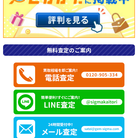
ブランド宝石買取専門店のシグマ
>
ブランドバック
>
ルイヴィトン
ルイ・ヴィトン バッグ買取ならブランド買取専門店「シグ
マ」へ
ルイヴィトンは、旅行用トランクを販売していた「ルイ・ヴィ
無料査定のご案内
トン」が創始した高級ブランドです。 トランク職人として腕を
磨きながら、馬車から鉄道への旅の移動手段の変化をきっかけ
に、バッグの制作にも携わります。 また、ルイヴィトンのブラ
ンドは「旅」をコンセプトに掲げているため、流行をキャッチ
したブランドを製作している点が特徴的です。 旅行用トランク
の製作からはじまり、バッグや財布など、旅行の際に利便性や
実用性の高いアイテムを製品化し続けています。 さらに、ルイ
ヴィトンを日本人で身に着けている方も多くいらっしゃいま
す。 ルイヴィトンは、国内外における幅広いユーザーから人気
がある高級ブランドですが、日本人に人気が高い点も印象的な
高級ブランドです。
現在、Sigmaはルイヴィトンの高価買取に力を入れておりま
す。 日本でも高い人気を誇るルイヴィトンを少しでも高く売り
たい方は、高額買取に自信がある当店へお任せください。