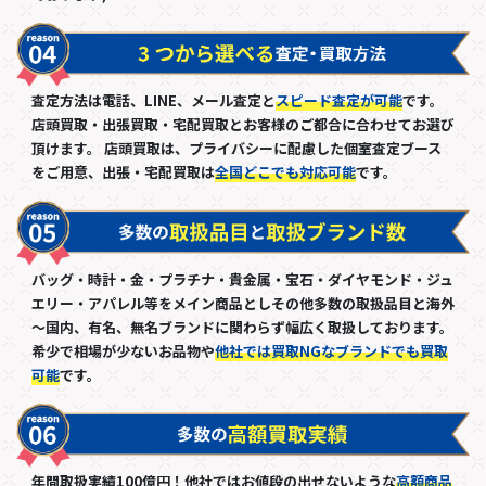
査定方法は電話、LINE、メール査定と
スピード査定が可能
です。
店頭買取・出張買取・宅配買取とお客様のご都合に合わせてお選び
頂けます。 店頭買取は、プライバシーに配慮した個室査定ブース
をご用意、出張・宅配買取は
全国どこでも対応可能
です。
バッグ・時計・金・プラチナ・貴金属・宝石・ダイヤモンド・ジュ
エリー・アパレル等をメイン商品としその他多数の取扱品目と海外
～国内、有名、無名ブランドに関わらず幅広く取扱しております。
希少で相場が少ないお品物や
他社では買取NGなブランドでも買取
可能
です。
年間取扱実績100億円！他社ではお値段の出せないような
高額商品