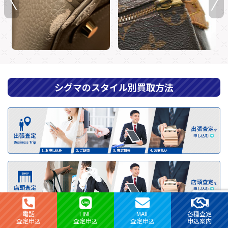
シグマのスタイル別買取方法
電話
LINE
MAIL
各種査定
査定申込
査定申込
査定申込
申込案内