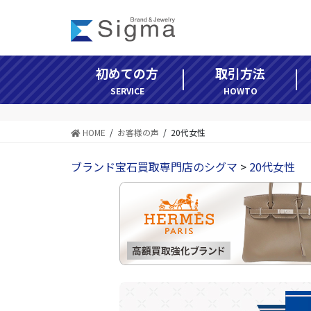
コ
ナ
ン
ビ
テ
ゲ
ン
ー
初めての方
取引方法
ツ
シ
へ
ョ
SERVICE
HOWTO
ス
ン
キ
に
HOME
お客様の声
20代女性
ッ
移
プ
動
ブランド宝石買取専門店のシグマ
>
20代女性