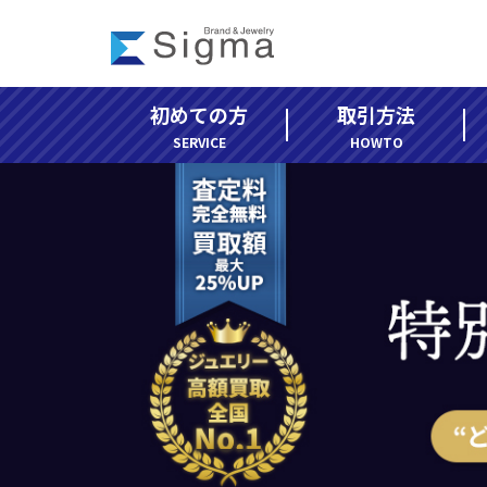
コ
ナ
ン
ビ
テ
ゲ
ン
ー
初めての方
取引方法
ツ
シ
へ
ョ
SERVICE
HOWTO
ス
ン
キ
に
ッ
移
プ
動