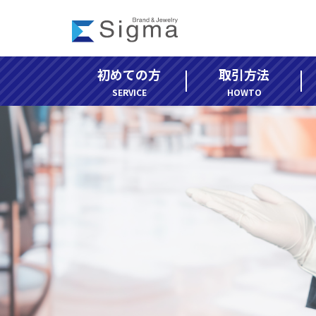
コ
ナ
ン
ビ
テ
ゲ
ン
ー
初めての方
取引方法
ツ
シ
へ
ョ
SERVICE
HOWTO
ス
ン
キ
に
ッ
移
プ
動