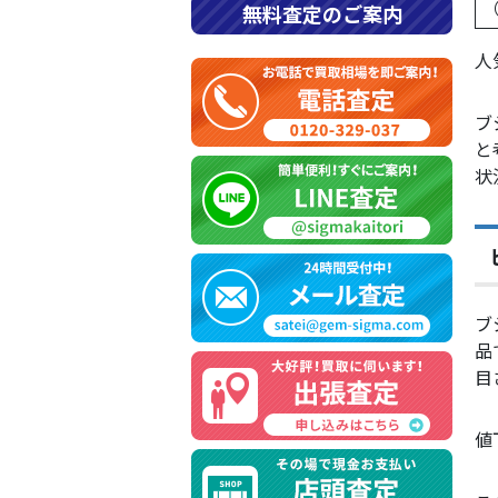
無料査定のご案内
人
ブ
と
状
ブ
品
目
値