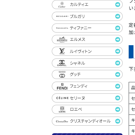
ブ
い
定
加
下
セ
セ
キ
キ