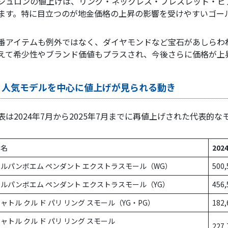
シュロンの値上げは、リング・ネックレス・ブレスレット・ピ
ます。特に目立つのが地金価格の上昇の影響を受けやすいゴー
番アイテムも例外ではなく、ダイヤモンドなど宝石があしらわ
えて希少性やブランド価値もプラスされ、今後さらに価格が上
人気モデルを中心に値上げが見られる動き
表は2024年7月から2025年7月までに再値上げされた代表的な
品名
202
ルパンボエム ペンダント エクストラスモール（WG）
500
ルパンボエム ペンダント エクストラスモール（YG）
456
ャトル クル ド パリ リング スモール（YG・PG）
182
ャトル クル ド パリ リング スモール
227