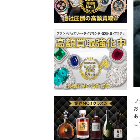
ブ
お
あ
し