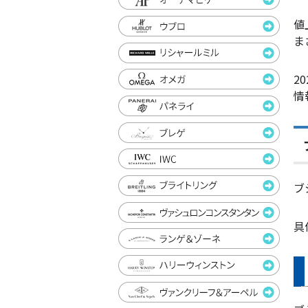
値
ま
2
情
ブ
具