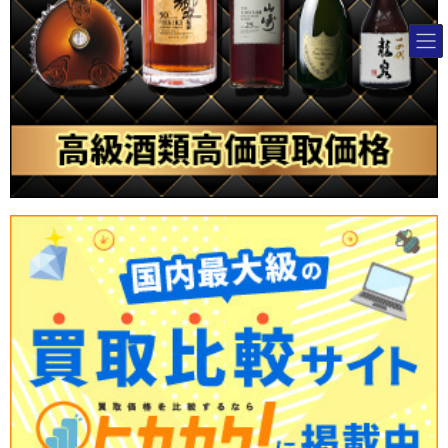
コ
ナ
ン
ビ
テ
ゲ
ン
ー
ツ
シ
へ
ョ
ス
ン
キ
に
ッ
移
プ
動
ブランド宝石買取専門店のシグマ
>
コラム
>
エルメス入手困難ランキン
グ！バッグ・財布・アクセサリーの資産価値と高く売るポイント