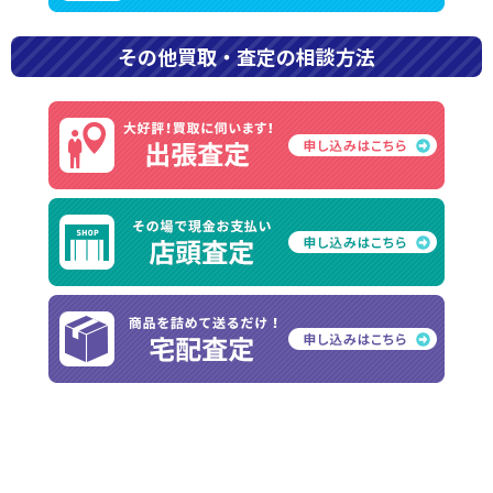
その他買取・査定の相談方法
「エルメス」はハイブランドのなかでも、入手困難なアイ
テムが多いブランドです。バーキンやケリーといった代表
的なバッグだけでなく、ベアンの財布やシェーヌダンクル
などのアクセサリーまで、需要が供給を上回る状況が長く
続いています。 本記事では、エルメスの入手困難なバッグ
10種類と、財布・アクセサリー5種類について、買取専門
店シグマがランキング形式で解説します。 また、中古相場
や資産価値の傾向、入手困難なアイテムを高く売るポイン
トもご紹介しますので、ぜひ参考にしてみてください。
目次
■エルメスが入手困難な理由とは？人気アイテムが買
えない３つの背景
職人が一人で最初から最後まで仕上げるしくみ