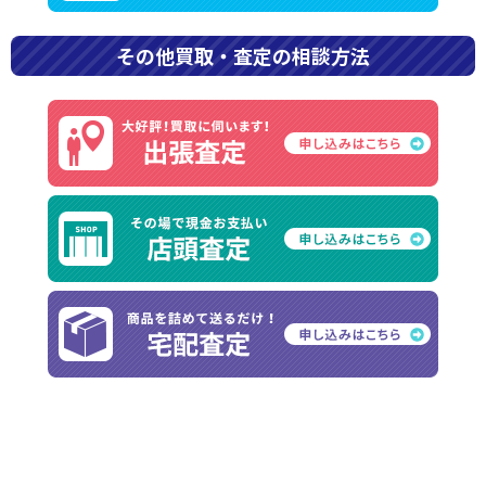
その他買取・査定の相談方法
現在、天皇陛下御即位記念金貨の価値は一体どのくらいな
のでしょうか？本記事では、天皇陛下御即位記念金貨の概
要から買取相場、高く売るコツまで詳しく解説します。天
皇陛下御即位記念金貨を手放したい方、売るとしたらいく
らになるのか気になる方は、ぜひ最後までご覧ください。
目次
■天皇陛下御即位記念金貨とは？
■10万円金貨と1万円金貨の違い
天皇陛下御即位記念10万円金貨とは
天皇陛下御即位記念1万円金貨とは
■天皇陛下御即位記念金貨の買取相場
■その他の皇室関係の記念金貨と買取相場
天皇陛下御在位60年金貨