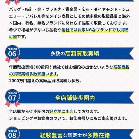
バッグ・時計・金・プラチナ・貴金属・宝石・ダイヤモンド・ジュ
エリー・アパレル等をメイン商品としその他多数の取扱品目と海外
～国内、有名、無名ブランドに関わらず幅広く取扱しております。
希少で相場が少ないお品物や
他社では買取NGなブランドでも買取
可能
です。
年間取扱実績300億円！他社ではお値段の出せないような
高額商品
の買取実績多数御座います
。
1000万円超えの高額品買取実績も多数。
全店駅から徒歩圏内の
好立地に出店
しております。
ショッピングやお食事のついで、お仕事帰りにもご来店頂けます。