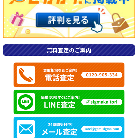
金・貴金属・プラチナ
2024.11.18
天皇陛下御即位記念金貨の価値とは？
買取相場や高く売るコツを解説
#天皇陛下御即位記念金貨
#天皇陛下御即位記念金貨買取
#高価買取
無料査定のご案内