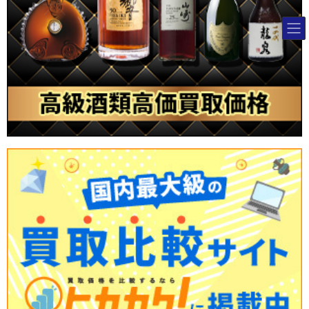
コ
ナ
ン
ビ
テ
ゲ
ン
ー
ツ
シ
へ
ョ
ス
ン
キ
に
ッ
移
プ
動
ブランド宝石買取専門店のシグマ
>
コラム
>
天皇陛下御即位記念金貨の
価値とは？買取相場や高く売るコツを解説