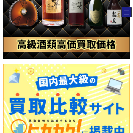
コ
ナ
ン
ビ
テ
ゲ
ン
ー
ツ
シ
へ
ョ
ス
ン
キ
に
ッ
移
プ
動