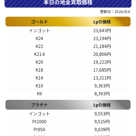
本日の地金買取価格
更新日：2026/8/6
ゴールド
1gの価格
インゴット
23,643
円
K24
23,194
円
K22
21,184
円
K21.6
20,806
円
K20
19,222
円
K18
17,685
円
K14
13,311
円
K10
9,363
円
K9
8,393
円
プラチナ
1gの価格
インゴット
9,553
円
Pt1000
9,515
円
Pt950
9,039
円