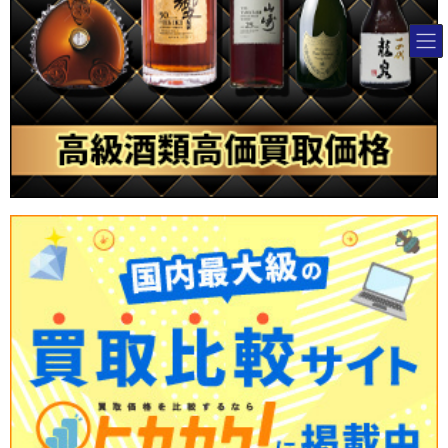
コ
ナ
ン
ビ
テ
ゲ
ン
ー
ツ
シ
へ
ョ
ス
ン
キ
に
ッ
移
プ
動