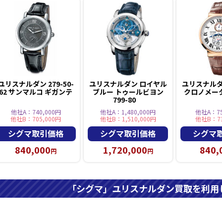
ユリスナルダン 279-50-
ユリスナルダン ロイヤル
ユリスナルダ
62 サンマルコ ギガンテ
ブルー トゥールビヨン
クロノメーター
799-80
他社A：740,000円
他社A：1,480,000円
他社A：75
他社B：705,000円
他社B：1,510,000円
他社B：73
シグマ取引価格
シグマ取引価格
シグマ
840,000
1,720,000
840,
円
円
「シグマ」ユリスナルダン買取を利用