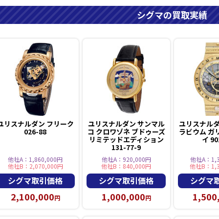
シグマの買取実績
ユリスナルダン フリーク
ユリスナルダン サンマル
ユリスナルダ
026-88
コ クロワゾネ ブドゥーズ
ラビウム ガ
リミテッドエディション
イ 90
131-77-9
他社A：1,860,000円
他社A：920,000円
他社A：1,3
他社B：2,070,000円
他社B：840,000円
他社B：1,3
シグマ取引価格
シグマ取引価格
シグマ
2,100,000
1,000,000
1,500
円
円