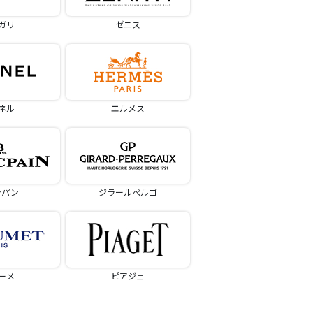
ガリ
ゼニス
ネル
エルメス
ンパン
ジラールぺルゴ
ーメ
ピアジェ