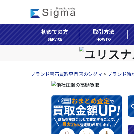
コ
ナ
ン
ビ
テ
ゲ
ン
ー
初めての方
取引方法
ツ
シ
へ
ョ
SERVICE
HOWTO
ス
ン
キ
に
ッ
移
プ
動
ブランド宝石買取専門店のシグマ
>
ブランド時