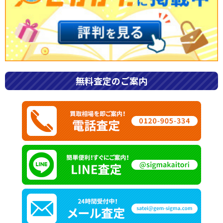
最新価格で解説
エルメスのネクタイの値段はいくら？【2026年の新品定価】 エル
メスのネクタイの値段は、定番のシルクタイ・H織りタイで1本
42,900円です。そのほか、無地のグルナディーヌは50,600円、ボ
ウタイは48,400円など、 […]
無料査定のご案内
2026年7月31日
ブランド品
エルメスのスカーフの値段はいく
ら？【2026年最新】定価一覧・パ
リとの価格差・買取相場まで
エルメススカーフの値段はいくら？【2026年最新の定価一覧】 エ
ルメスのスカーフには、細長いツイリーや正方形のカレ、大判の
カレジェアンなど、さまざまな種類があります。値段はサイズだけ
でなく、シルクやカシミヤといった素材、 […]
2026年7月31日