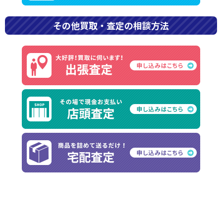
ブランド品
【2026年最新】エルメスバッグの
その他買取・査定の相談方法
値段一覧｜人気モデルの定価と中
古相場まとめ
エルメスのバッグの値段はいくらから？ エルメスのバッグは、公
式オンラインショップであれば45万円台から購入できます。一方
でバーキンやケリーなどのバッグは定価が掲載されておらず、店
頭で確認が必要です。 ここでは、オンライン […]
2026年7月3日
ブランド品
シャネル マトラッセの値上がりは
いつまで続く？高騰が止まらない5
つの理由
【サイズ別定価一覧表】シャネル マトラッセ/バッグの値上がり推
移 2026年1月、シャネルは日本国内の価格改定を実施。マトラッ
セシリーズは平均で約8.3%の値上げとなり、定番モデルが200万