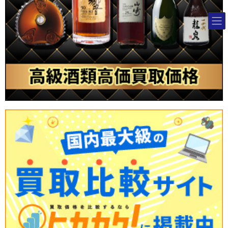
コ
ナ
ン
ビ
テ
ゲ
ン
ー
ツ
シ
へ
ョ
コラム
ス
ン
キ
に
ッ
移
HOME
コラム
ブランド品
プ
動
ブランド品
ブランド品
2026年7月31日
ブランド品
エルメスのネクタイの値段はいく
ら？新品定価と中古相場を2026年